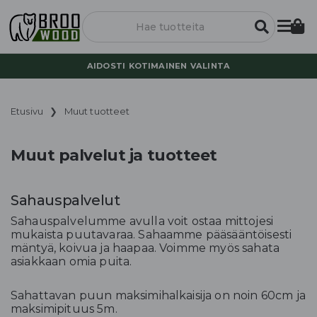
AIDOSTI KOTIMAINEN VALINTA
Etusivu
❯ Muut tuotteet
Muut palvelut ja tuotteet
Sahauspalvelut
Sahauspalvelumme avulla voit ostaa mittojesi
mukaista puutavaraa. Sahaamme pääsääntöisesti
mäntyä, koivua ja haapaa. Voimme myös sahata
asiakkaan omia puita.
Sahattavan puun maksimihalkaisija on noin 60cm ja
maksimipituus 5m.