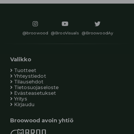
@broowood
@BrooVisuals
@BroowoodAy
Valikko
Tuotteet
Yhteystiedot
Tilausehdot
Tietosuojaseloste
Evästeasetukset
Yritys
Kirjaudu
Broowood avoin yhtiö