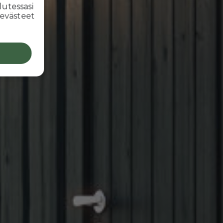
lutessasi
 evästeet