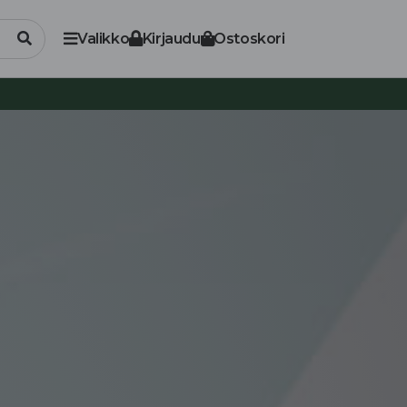
Valikko
Kirjaudu
Ostoskori