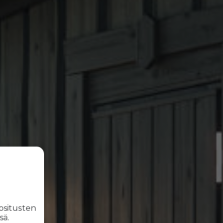
ositusten
sä.