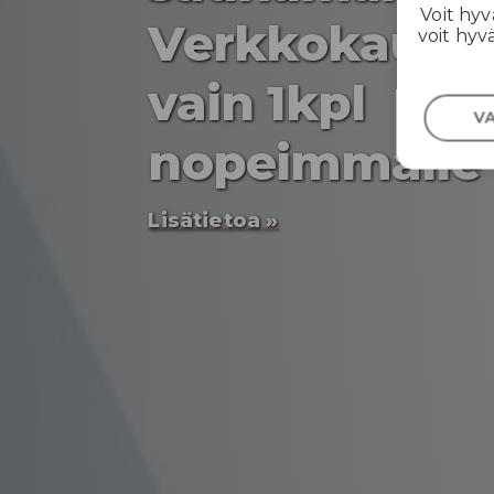
Voit hyv
Verkkokaupa
voit hyv
vain 1kpl
V
nopeimmalle
Lisätietoa »