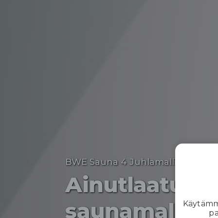
BWE Sauna 4 Juhlamalli
Ainutlaatuin
saunamalli
Käytämme
pa