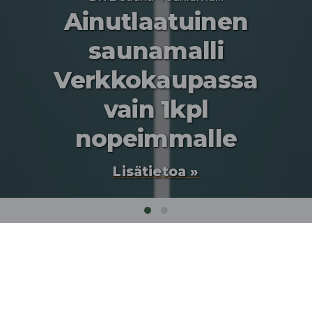
Ainutlaatuinen
saunamalli
Verkkokaupassa
vain 1kpl
nopeimmalle
Lisätietoa »
Etusivu
❯
Tuotteet
❯
Rakennukset
❯
Piharakennukset BWE
BWE PUUCEE 1