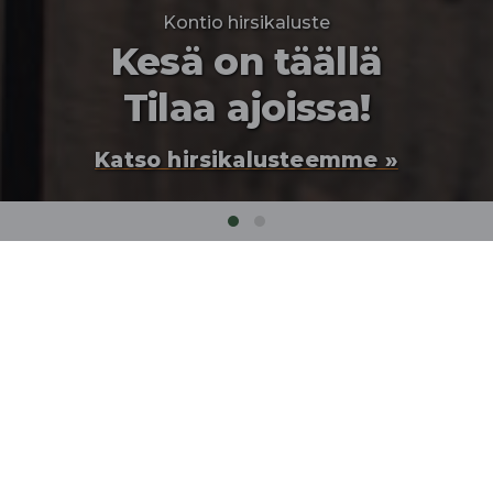
Kontio hirsikaluste
Kesä on täällä
Tilaa ajoissa!
Katso hirsikalusteemme »
Etusivu
❯
Tuotteet
❯
Ulkokalusteet
❯
Hirsipöydät ja -ryhmät
PERINTEINEN HIRSIKALUSTE