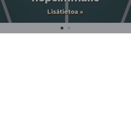
Lisätietoa »
Etusivu
❯
Tuotteet
❯
Sisustus
❯
Polttopuutelineet
❯
Tuotteita
Polttopuutelineet
Trendaavat ensin