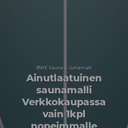
BWE Sauna 4 Juhlamalli
Ainutlaatuinen
saunamalli
Verkkokaupassa
vain 1kpl
nopeimmalle