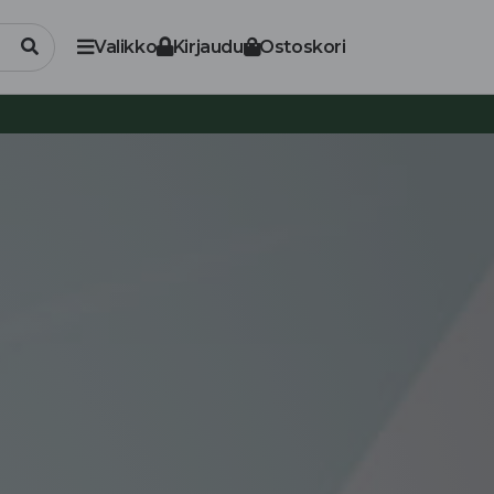
Valikko
Kirjaudu
Ostoskori