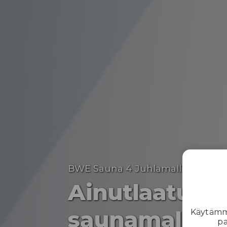
BWE Sauna 4 Juhlamalli
Ainutlaatuin
saunamalli
Käytämme
pa