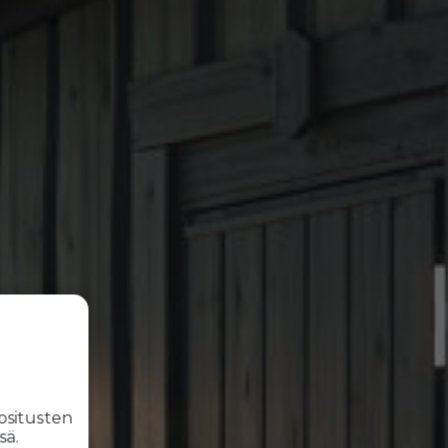
ositusten
sä.