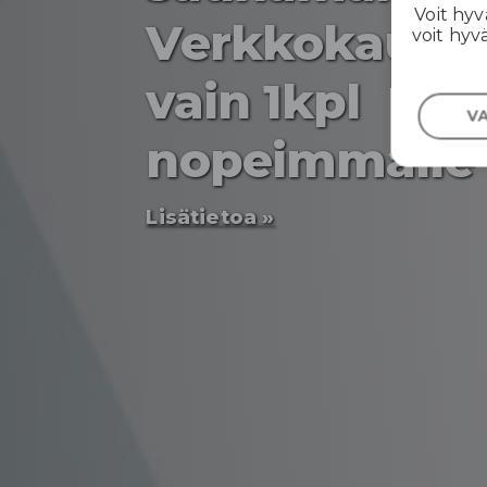
Voit hyv
Verkkokaupa
voit hyv
vain 1kpl
V
nopeimmalle
Lisätietoa »