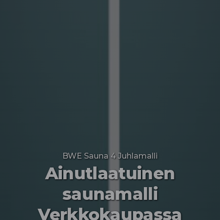
BWE Sauna 4 Juhlamalli
Ainutlaatuinen
saunamalli
Verkkokaupassa