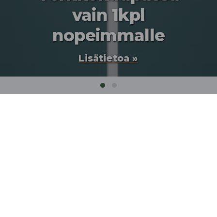
vain 1kpl
nopeimmalle
Lisätietoa »
Etusivu
❯
Tuotteet
❯
Ulkokalusteet
❯
Eräkalusteet
❯
Erä-hirsikaluste
ERÄ-HIRSIKALUSTE